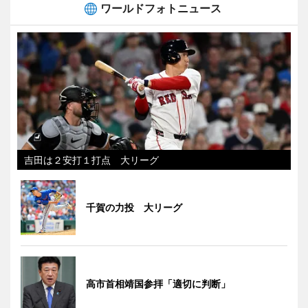
ワールドフォトニュース
吉田は２安打１打点 大リーグ
千賀の力投 大リーグ
高市首相靖国参拝「適切に判断」