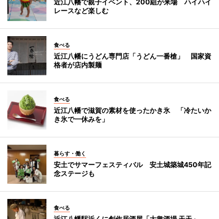
近江八幡で親子イベント、200組が来場 ハイハイ
レースなど楽しむ
食べる
近江八幡にうどん専門店「うどん一番槍」 国家資
格者が店内製麺
食べる
近江八幡で滋賀の素材を使ったかき氷 「冷たいか
き氷で一休みを」
暮らす・働く
安土でサマーフェスティバル 安土城築城450年記
念ステージも
食べる
近江八幡駅近くに創作居酒屋「大衆酒場 天天」