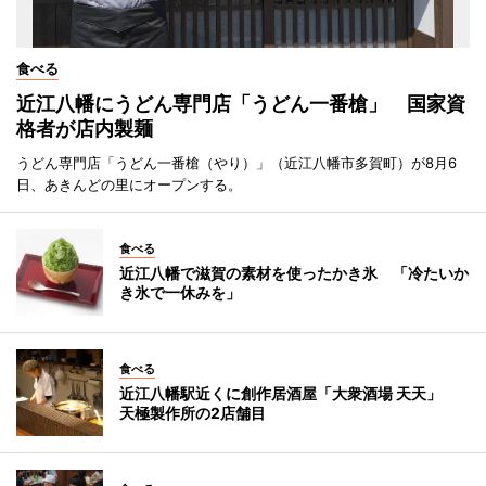
食べる
近江八幡にうどん専門店「うどん一番槍」 国家資
格者が店内製麺
うどん専門店「うどん一番槍（やり）」（近江八幡市多賀町）が8月6
日、あきんどの里にオープンする。
食べる
近江八幡で滋賀の素材を使ったかき氷 「冷たいか
き氷で一休みを」
食べる
近江八幡駅近くに創作居酒屋「大衆酒場 天天」
天極製作所の2店舗目