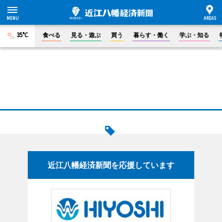
35°C
食べる
見る・遊ぶ
買う
暮らす・働く
学ぶ・知る
近江八幡経済新聞を応援しています