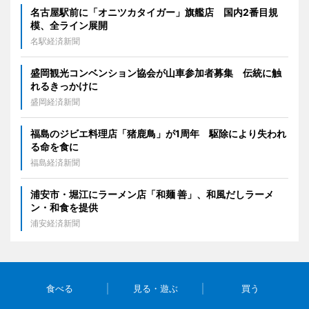
名古屋駅前に「オニツカタイガー」旗艦店 国内2番目規
模、全ライン展開
名駅経済新聞
盛岡観光コンベンション協会が山車参加者募集 伝統に触
れるきっかけに
盛岡経済新聞
福島のジビエ料理店「猪鹿鳥」が1周年 駆除により失われ
る命を食に
福島経済新聞
浦安市・堀江にラーメン店「和麺 善」、和風だしラーメ
ン・和食を提供
浦安経済新聞
食べる
見る・遊ぶ
買う