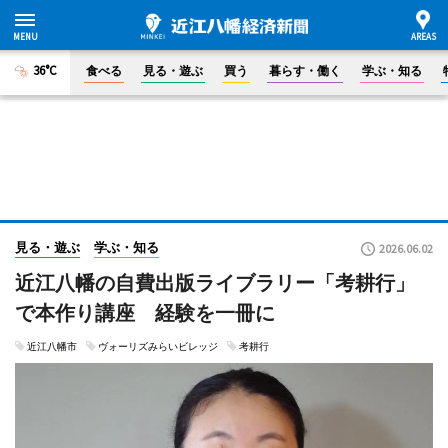
36°C
食べる
見る・遊ぶ
買う
暮らす・働く
学ぶ・知る
見る・遊ぶ
学ぶ・知る
2026.06.02
近江八幡の自費出版ライブラリー「考耕行」
で本作り講座 経験を一冊に
近江八幡市
ヴォーリズみらいビレッジ
考耕行