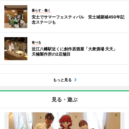
暮らす・働く
安土でサマーフェスティバル 安土城築城450年記
念ステージも
食べる
近江八幡駅近くに創作居酒屋「大衆酒場 天天」
天極製作所の2店舗目
もっと見る
見る・遊ぶ