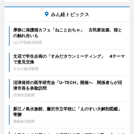
みん経トピックス
厚狭に保護猫カフェ「ねことおちゃ」 古民家改築、猫と
の触れ合いも
山口宇部経済新聞
文花で学生企画の「すみだタウンミーティング」 4テーマ
で意見交換
すみだ経済新聞
沼津発祥の医学研究会「U-TECH」開催へ 関係者らが沼
津市長を表敬訪問
沼津経済新聞
新江ノ島水族館、藤沢市立学校に「えのすい大解剖図鑑」
寄贈
湘南経済新聞