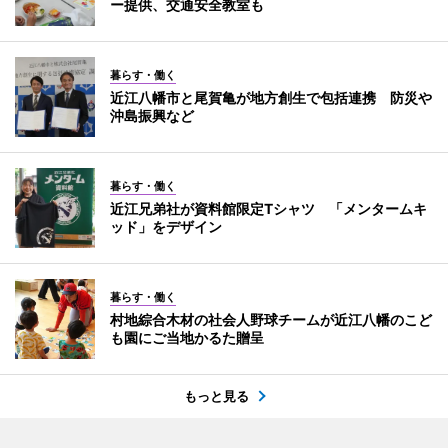
ー提供、交通安全教室も
暮らす・働く
近江八幡市と尾賀亀が地方創生で包括連携 防災や
沖島振興など
暮らす・働く
近江兄弟社が資料館限定Tシャツ 「メンタームキ
ッド」をデザイン
暮らす・働く
村地綜合木材の社会人野球チームが近江八幡のこど
も園にご当地かるた贈呈
もっと見る