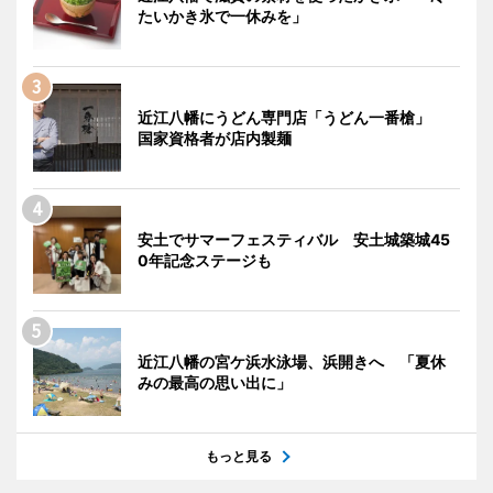
たいかき氷で一休みを」
近江八幡にうどん専門店「うどん一番槍」
国家資格者が店内製麺
安土でサマーフェスティバル 安土城築城45
0年記念ステージも
近江八幡の宮ケ浜水泳場、浜開きへ 「夏休
みの最高の思い出に」
もっと見る