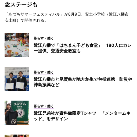
念ステージも
「あづちサマーフェスティバル」が8月9日、安土小学校（近江八幡市
安土町）で開催される。
暮らす・働く
近江八幡で「はちまん子ども食堂」 180人にカレ
ー提供、交通安全教室も
暮らす・働く
近江八幡市と尾賀亀が地方創生で包括連携 防災や
沖島振興など
暮らす・働く
近江兄弟社が資料館限定Tシャツ 「メンタームキ
ッド」をデザイン