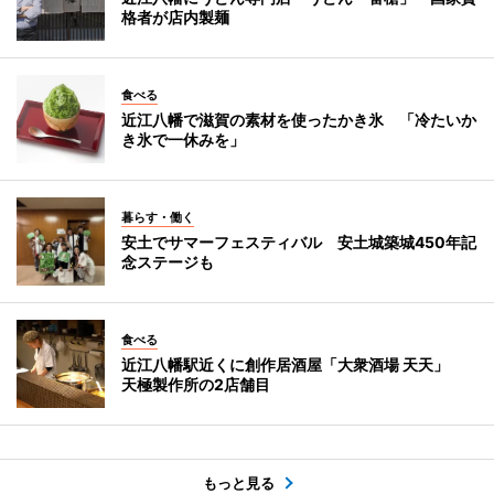
格者が店内製麺
食べる
近江八幡で滋賀の素材を使ったかき氷 「冷たいか
き氷で一休みを」
暮らす・働く
安土でサマーフェスティバル 安土城築城450年記
念ステージも
食べる
近江八幡駅近くに創作居酒屋「大衆酒場 天天」
天極製作所の2店舗目
もっと見る