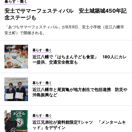
暮らす・働く
安土でサマーフェスティバル 安土城築城450年記
念ステージも
「あづちサマーフェスティバル」が8月9日、安土小学校（近江八幡市
安土町）で開催される。
暮らす・働く
近江八幡で「はちまん子ども食堂」 180人にカレ
ー提供、交通安全教室も
暮らす・働く
近江八幡市と尾賀亀が地方創生で包括連携 防災や
沖島振興など
暮らす・働く
近江兄弟社が資料館限定Tシャツ 「メンタームキ
ッド」をデザイン