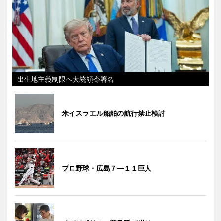
出生地主義制限へ大統領令署名
米イスラエル船舶の航行禁止検討
プロ野球・広島７―１１巨人