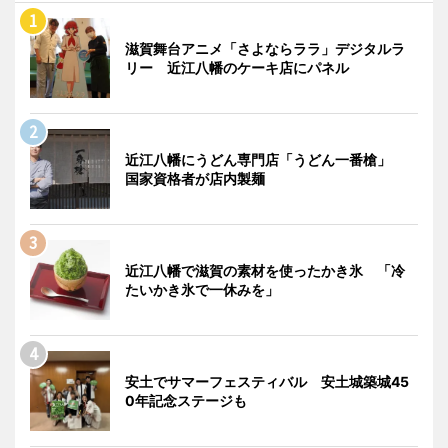
滋賀舞台アニメ「さよならララ」デジタルラ
リー 近江八幡のケーキ店にパネル
近江八幡にうどん専門店「うどん一番槍」
国家資格者が店内製麺
近江八幡で滋賀の素材を使ったかき氷 「冷
たいかき氷で一休みを」
安土でサマーフェスティバル 安土城築城45
0年記念ステージも