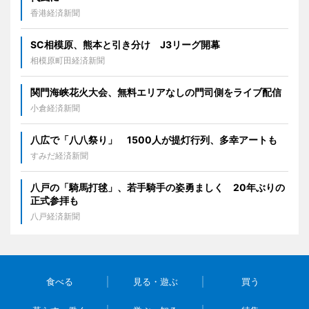
香港経済新聞
SC相模原、熊本と引き分け J3リーグ開幕
相模原町田経済新聞
関門海峡花火大会、無料エリアなしの門司側をライブ配信
小倉経済新聞
八広で「八八祭り」 1500人が提灯行列、多幸アートも
すみだ経済新聞
八戸の「騎馬打毬」、若手騎手の姿勇ましく 20年ぶりの
正式参拝も
八戸経済新聞
食べる
見る・遊ぶ
買う