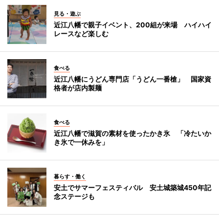
見る・遊ぶ
近江八幡で親子イベント、200組が来場 ハイハイ
レースなど楽しむ
食べる
近江八幡にうどん専門店「うどん一番槍」 国家資
格者が店内製麺
食べる
近江八幡で滋賀の素材を使ったかき氷 「冷たいか
き氷で一休みを」
暮らす・働く
安土でサマーフェスティバル 安土城築城450年記
念ステージも