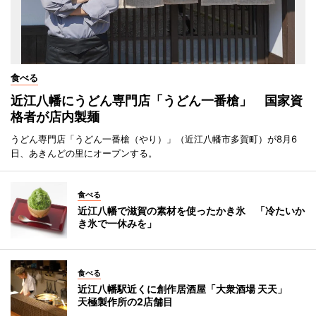
食べる
近江八幡にうどん専門店「うどん一番槍」 国家資
格者が店内製麺
うどん専門店「うどん一番槍（やり）」（近江八幡市多賀町）が8月6
日、あきんどの里にオープンする。
食べる
近江八幡で滋賀の素材を使ったかき氷 「冷たいか
き氷で一休みを」
食べる
近江八幡駅近くに創作居酒屋「大衆酒場 天天」
天極製作所の2店舗目