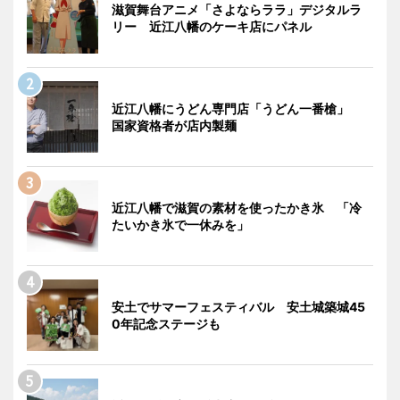
滋賀舞台アニメ「さよならララ」デジタルラ
リー 近江八幡のケーキ店にパネル
近江八幡にうどん専門店「うどん一番槍」
国家資格者が店内製麺
近江八幡で滋賀の素材を使ったかき氷 「冷
たいかき氷で一休みを」
安土でサマーフェスティバル 安土城築城45
0年記念ステージも