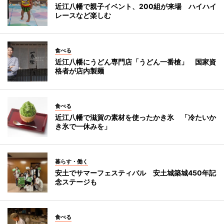
近江八幡で親子イベント、200組が来場 ハイハイ
レースなど楽しむ
食べる
近江八幡にうどん専門店「うどん一番槍」 国家資
格者が店内製麺
食べる
近江八幡で滋賀の素材を使ったかき氷 「冷たいか
き氷で一休みを」
暮らす・働く
安土でサマーフェスティバル 安土城築城450年記
念ステージも
食べる