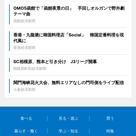
OMO5函館で「函館夜景の日」 手回しオルガンで野外劇
テーマ曲
函館経済新聞
香港・九龍塘に韓国料理店「Social」 韓国定番料理を現
代風に
香港経済新聞
SC相模原、熊本と引き分け J3リーグ開幕
相模原町田経済新聞
関門海峡花火大会、無料エリアなしの門司側をライブ配信
小倉経済新聞
食べる
見る・遊ぶ
買う
暮らす・働く
学ぶ・知る
特集