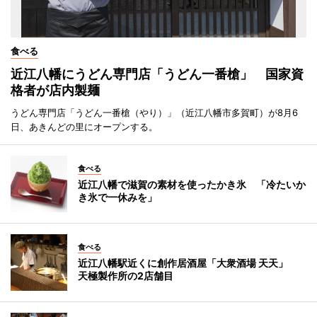
食べる
近江八幡にうどん専門店「うどん一番槍」 国家資
格者が店内製麺
うどん専門店「うどん一番槍（やり）」（近江八幡市多賀町）が8月6
日、あきんどの里にオープンする。
食べる
近江八幡で滋賀の素材を使ったかき氷 「冷たいか
き氷で一休みを」
食べる
近江八幡駅近くに創作居酒屋「大衆酒場 天天」
天極製作所の2店舗目