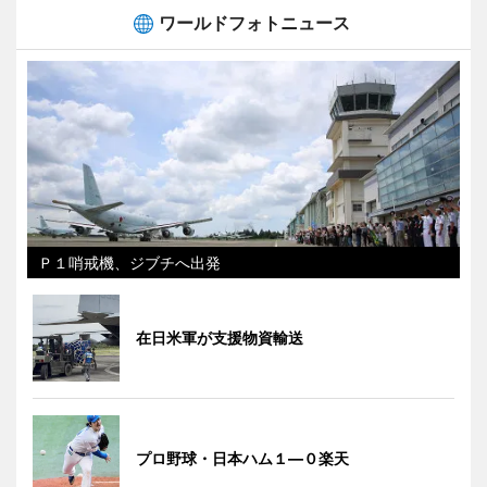
ワールドフォトニュース
Ｐ１哨戒機、ジブチへ出発
在日米軍が支援物資輸送
プロ野球・日本ハム１―０楽天