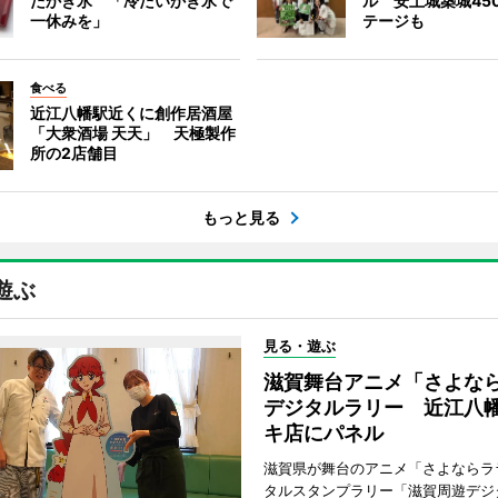
たかき氷 「冷たいかき氷で
ル 安土城築城45
一休みを」
テージも
食べる
近江八幡駅近くに創作居酒屋
「大衆酒場 天天」 天極製作
所の2店舗目
もっと見る
遊ぶ
見る・遊ぶ
滋賀舞台アニメ「さよな
デジタルラリー 近江八
キ店にパネル
滋賀県が舞台のアニメ「さよならラ
タルスタンプラリー「滋賀周遊デジ