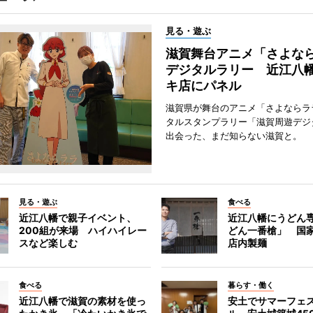
見る・遊ぶ
滋賀舞台アニメ「さよな
デジタルラリー 近江八
キ店にパネル
滋賀県が舞台のアニメ「さよならラ
タルスタンプラリー「滋賀周遊デジ
出会った、まだ知らない滋賀と。
見る・遊ぶ
食べる
近江八幡で親子イベント、
近江八幡にうどん
200組が来場 ハイハイレー
どん一番槍」 国
スなど楽しむ
店内製麺
食べる
暮らす・働く
近江八幡で滋賀の素材を使っ
安土でサマーフェ