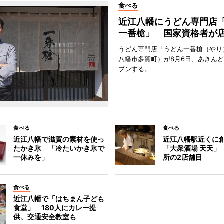
食べる
近江八幡にうどん専門店
一番槍」 国家資格者が
うどん専門店「うどん一番槍（やり
八幡市多賀町）が8月6日、あきん
プンする。
食べる
食べる
近江八幡で滋賀の素材を使っ
近江八幡駅近くに
たかき氷 「冷たいかき氷で
「大衆酒場 天天」
一休みを」
所の2店舗目
食べる
近江八幡で「はちまん子ども
食堂」 180人にカレー提
供、交通安全教室も