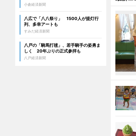
小倉経済新聞
八広で「八八祭り」 1500人が提灯行
列、多幸アートも
すみだ経済新聞
八戸の「騎馬打毬」、若手騎手の姿勇ま
しく 20年ぶりの正式参拝も
八戸経済新聞