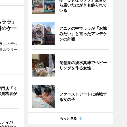
ら届いたはがきも飾られて
いる
らララ」
幡のケー
アニメの中でララが「お城
みたい」と言ったアンデケ
ンの外観
ラ」のデジ
タルラリー
琵琶湖の淡水真珠でベビー
リングを作る女性
専門店「う
家資格者が
ファーストアートに挑戦す
る女の子
もっと見る
スティバ