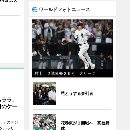
0年記念ス
ワールドフォトニュース
村上、２戦連発２６号 大リーグ
黙とうする参列者
らララ」
幡のケー
ラ」のデジ
花巻東が２回戦へ 高校野
タルラリー
球