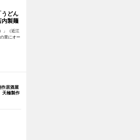
「うどん
店内製麺
）」（近江
どの里にオー
創作居酒屋
 天極製作