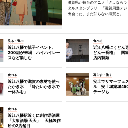
滋賀県が舞台のアニメ「さよならラ
タルスタンプラリー「滋賀周遊デジ
出会った、まだ知らない滋賀と。
見る・遊ぶ
食べる
近江八幡で親子イベント、
近江八幡にうどん
200組が来場 ハイハイレー
どん一番槍」 国
スなど楽しむ
店内製麺
食べる
暮らす・働く
近江八幡で滋賀の素材を使っ
安土でサマーフェ
たかき氷 「冷たいかき氷で
ル 安土城築城45
一休みを」
テージも
食べる
近江八幡駅近くに創作居酒屋
「大衆酒場 天天」 天極製作
所の2店舗目