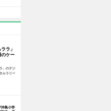
らララ」
幡のケー
ラ」のデジ
タルラリー
が沖島小学