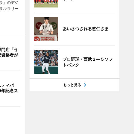
ラ」のデジ
タルラリー
あいさつされる悠仁さま
専門店「う
家資格者が
プロ野球・西武２―５ソフ
トバンク
スティバ
もっと見る
0年記念ス