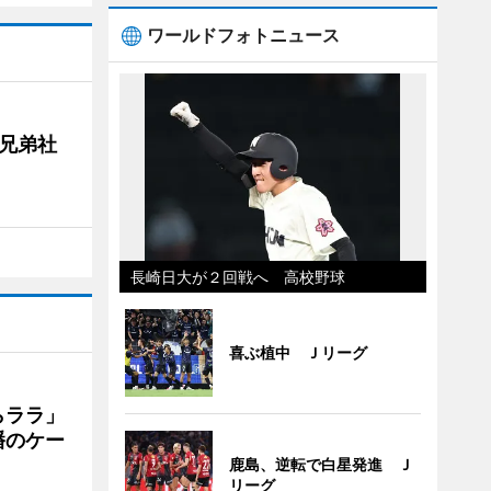
ワールドフォトニュース
兄弟社
長崎日大が２回戦へ 高校野球
喜ぶ植中 Ｊリーグ
らララ」
幡のケー
鹿島、逆転で白星発進 Ｊ
リーグ