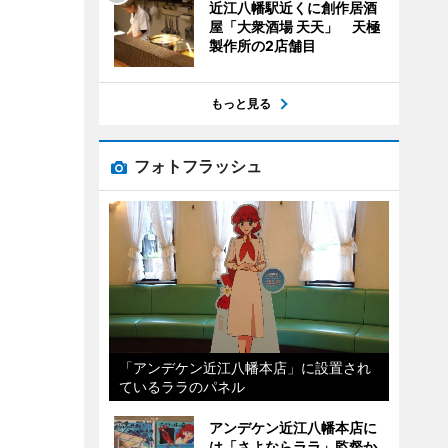
近江八幡駅近くに創作居酒
屋「大衆酒場 天天」 天極
製作所の2店舗目
もっと見る
フォトフラッシュ
「アンデケン近江八幡本店」に設置され
ているララのパネル
アンデケン近江八幡本店に
は「さよならララ」監督か