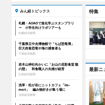
みん経トピックス
特集
札幌・AOAOで進化学ぶスタンプラリ
ー 小学生向けラボツアーも
札幌経済新聞
千葉県立中央博物館で「ちば恐竜博」
巨大肉食恐竜や海の捕食者も
千葉経済新聞
岩木山神社向かいに「お山の花彩食堂 龍
最新ニ
の憩」 和食職人の夫婦が経営
弘前経済新聞
浅草・松が谷にニットカフェ「ito-
mori」 編み物好きが集う場に
浅草経済新聞