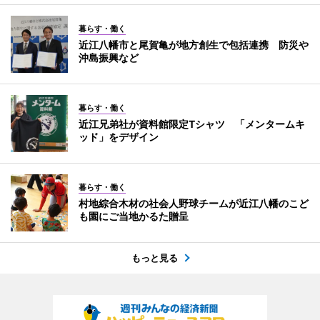
暮らす・働く
近江八幡市と尾賀亀が地方創生で包括連携 防災や
沖島振興など
暮らす・働く
近江兄弟社が資料館限定Tシャツ 「メンタームキ
ッド」をデザイン
暮らす・働く
村地綜合木材の社会人野球チームが近江八幡のこど
も園にご当地かるた贈呈
もっと見る