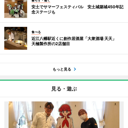
暮らす・働く
安土でサマーフェスティバル 安土城築城450年記
念ステージも
食べる
近江八幡駅近くに創作居酒屋「大衆酒場 天天」
天極製作所の2店舗目
もっと見る
見る・遊ぶ