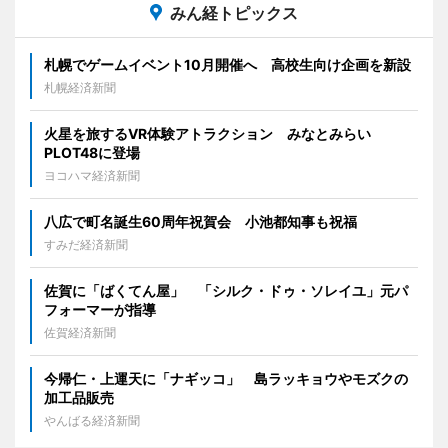
みん経トピックス
札幌でゲームイベント10月開催へ 高校生向け企画を新設
札幌経済新聞
火星を旅するVR体験アトラクション みなとみらい
PLOT48に登場
ヨコハマ経済新聞
八広で町名誕生60周年祝賀会 小池都知事も祝福
すみだ経済新聞
佐賀に「ばくてん屋」 「シルク・ドゥ・ソレイユ」元パ
フォーマーが指導
佐賀経済新聞
今帰仁・上運天に「ナギッコ」 島ラッキョウやモズクの
加工品販売
やんばる経済新聞