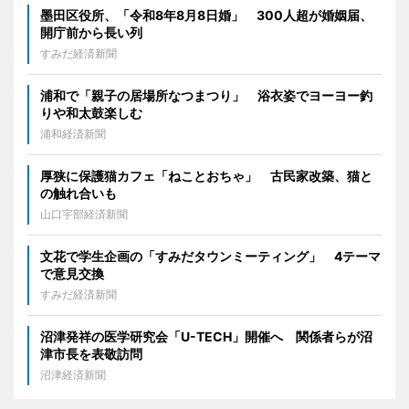
墨田区役所、「令和8年8月8日婚」 300人超が婚姻届、
開庁前から長い列
すみだ経済新聞
浦和で「親子の居場所なつまつり」 浴衣姿でヨーヨー釣
りや和太鼓楽しむ
浦和経済新聞
厚狭に保護猫カフェ「ねことおちゃ」 古民家改築、猫と
の触れ合いも
山口宇部経済新聞
文花で学生企画の「すみだタウンミーティング」 4テーマ
で意見交換
すみだ経済新聞
沼津発祥の医学研究会「U-TECH」開催へ 関係者らが沼
津市長を表敬訪問
沼津経済新聞