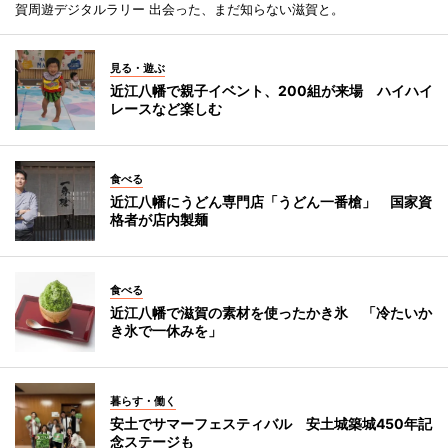
賀周遊デジタルラリー 出会った、まだ知らない滋賀と。
見る・遊ぶ
近江八幡で親子イベント、200組が来場 ハイハイ
レースなど楽しむ
食べる
近江八幡にうどん専門店「うどん一番槍」 国家資
格者が店内製麺
食べる
近江八幡で滋賀の素材を使ったかき氷 「冷たいか
き氷で一休みを」
暮らす・働く
安土でサマーフェスティバル 安土城築城450年記
念ステージも