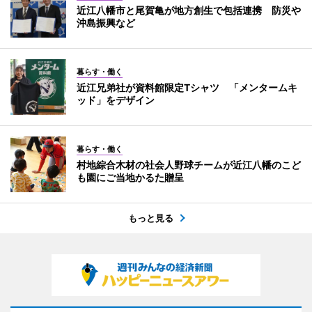
近江八幡市と尾賀亀が地方創生で包括連携 防災や
沖島振興など
暮らす・働く
近江兄弟社が資料館限定Tシャツ 「メンタームキ
ッド」をデザイン
暮らす・働く
村地綜合木材の社会人野球チームが近江八幡のこど
も園にご当地かるた贈呈
もっと見る