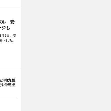
バル 安
ージも
8月9日、安
催される。
亀が地方創
災や沖島振