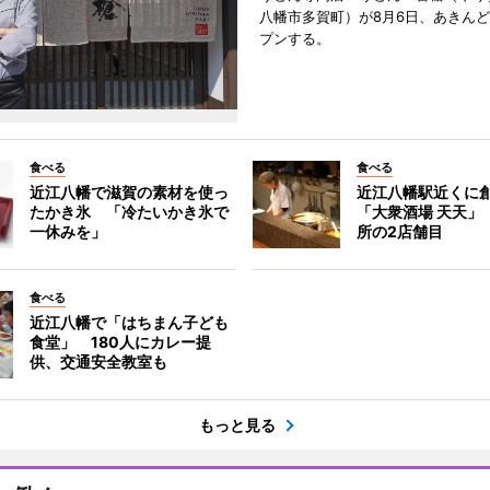
八幡市多賀町）が8月6日、あきん
プンする。
食べる
食べる
近江八幡で滋賀の素材を使っ
近江八幡駅近くに
たかき氷 「冷たいかき氷で
「大衆酒場 天天」
一休みを」
所の2店舗目
食べる
近江八幡で「はちまん子ども
食堂」 180人にカレー提
供、交通安全教室も
もっと見る