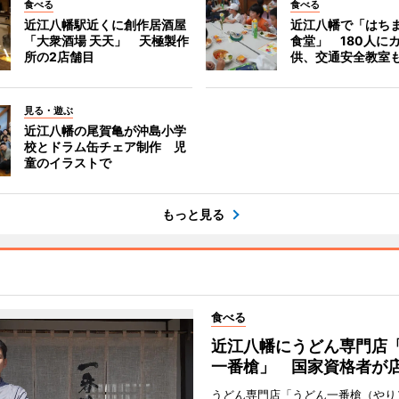
食べる
食べる
近江八幡駅近くに創作居酒屋
近江八幡で「はち
「大衆酒場 天天」 天極製作
食堂」 180人に
所の2店舗目
供、交通安全教室
見る・遊ぶ
近江八幡の尾賀亀が沖島小学
校とドラム缶チェア制作 児
童のイラストで
もっと見る
食べる
近江八幡にうどん専門店
一番槍」 国家資格者が
うどん専門店「うどん一番槍（やり