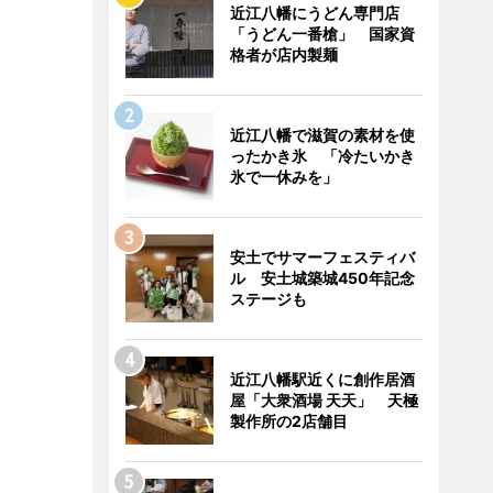
近江八幡にうどん専門店
「うどん一番槍」 国家資
格者が店内製麺
近江八幡で滋賀の素材を使
ったかき氷 「冷たいかき
氷で一休みを」
安土でサマーフェスティバ
ル 安土城築城450年記念
ステージも
近江八幡駅近くに創作居酒
屋「大衆酒場 天天」 天極
製作所の2店舗目