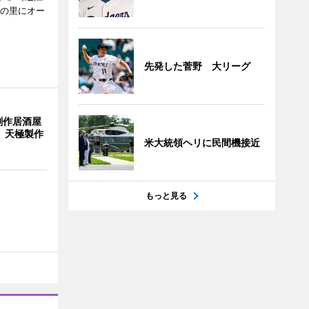
どの里にオー
先発した菅野 大リーグ
創作居酒屋
 天極製作
米大統領ヘリに民間機接近
もっと見る