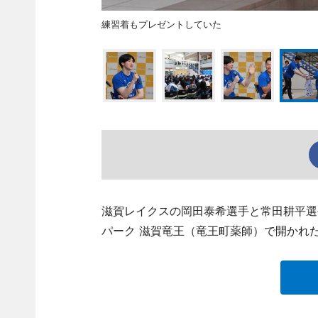
練習着もプレゼントしていた
滋賀レイクスの岡田泰希選手と常田耕平選
パーク 滋賀竜王（竜王町薬師）で開かれ