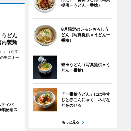
提供＝うどん一番槍）
8月限定のレモンおろしう
どん（写真提供＝うどん一
「うどん
番槍）
店内製麺
）」（近江
どの里にオー
釜玉うどん（写真提供＝う
どん一番槍)
「一番槍うどん」には牛す
じと赤こんにゃく、ネギな
スティバ
どをのせる
0年記念ス
もっと見る