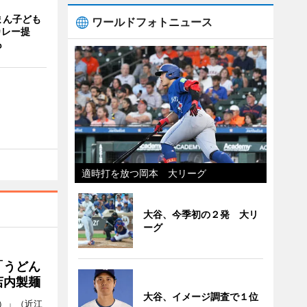
まん子ども
ワールドフォトニュース
カレー提
も
適時打を放つ岡本 大リーグ
大谷、今季初の２発 大リ
ーグ
「うどん
店内製麺
大谷、イメージ調査で１位
）」（近江