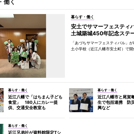
・働く
暮らす・働く
安土でサマーフェスティ
土城築城450年記念ステ
「あづちサマーフェスティバル」が
土小学校（近江八幡市安土町）で開
暮らす・働く
暮らす・働く
近江八幡で「はちまん子ども
近江八幡市と尾賀
食堂」 180人にカレー提
生で包括連携 防
供、交通安全教室も
興など
暮らす・働く
近江兄弟社が資料館限定Tシ