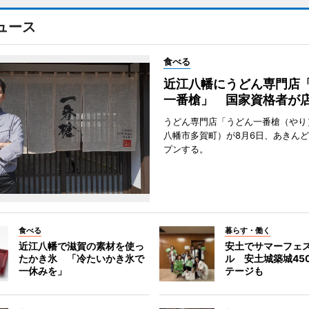
ュース
食べる
近江八幡にうどん専門店
一番槍」 国家資格者が
うどん専門店「うどん一番槍（やり
八幡市多賀町）が8月6日、あきん
プンする。
食べる
暮らす・働く
近江八幡で滋賀の素材を使っ
安土でサマーフェ
たかき氷 「冷たいかき氷で
ル 安土城築城45
一休みを」
テージも