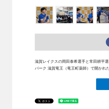
滋賀レイクスの岡田泰希選手と常田耕平選
パーク 滋賀竜王（竜王町薬師）で開かれ