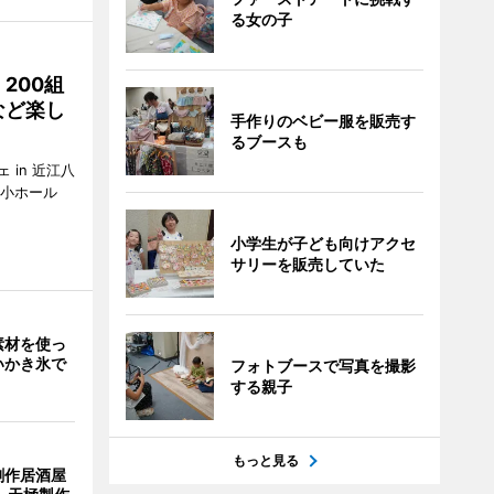
る女の子
200組
など楽し
手作りのベビー服を販売す
るブースも
in 近江八
館小ホール
小学生が子ども向けアクセ
サリーを販売していた
素材を使っ
いかき氷で
フォトブースで写真を撮影
する親子
もっと見る
創作居酒屋