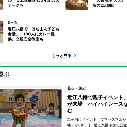
ル 安土城築城450年記念ス
「大衆酒場 天天」
テージも
所の2店舗目
食べる
近江八幡で「はちまん子ども
食堂」 180人にカレー提
供、交通安全教室も
もっと見る
遊ぶ
見る・遊ぶ
近江八幡で親子イベント、
が来場 ハイハイレース
む
親子向けイベント「ママパスマルシェ 
幡」が8月3日、近江八幡市文化会