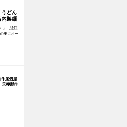
「うどん
店内製麺
）」（近江
どの里にオー
創作居酒屋
 天極製作