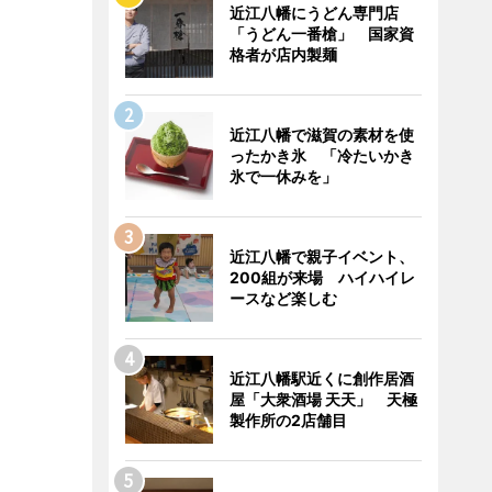
近江八幡にうどん専門店
「うどん一番槍」 国家資
格者が店内製麺
近江八幡で滋賀の素材を使
ったかき氷 「冷たいかき
氷で一休みを」
近江八幡で親子イベント、
200組が来場 ハイハイレ
ースなど楽しむ
近江八幡駅近くに創作居酒
屋「大衆酒場 天天」 天極
製作所の2店舗目