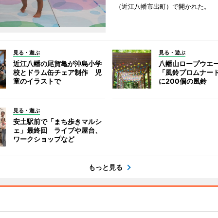
（近江八幡市出町）で開かれた。
見る・遊ぶ
見る・遊ぶ
近江八幡の尾賀亀が沖島小学
八幡山ロープウエ
校とドラム缶チェア制作 児
「風鈴プロムナー
童のイラストで
に200個の風鈴
見る・遊ぶ
安土駅前で「まち歩きマルシ
ェ」最終回 ライブや屋台、
ワークショップなど
もっと見る