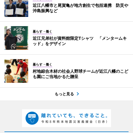
近江八幡市と尾賀亀が地方創生で包括連携 防災や
沖島振興など
暮らす・働く
近江兄弟社が資料館限定Tシャツ 「メンタームキ
ッド」をデザイン
暮らす・働く
村地綜合木材の社会人野球チームが近江八幡のこど
も園にご当地かるた贈呈
もっと見る