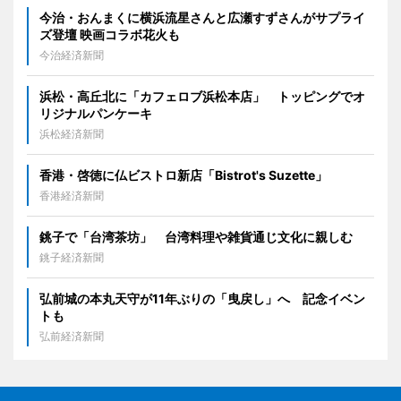
今治・おんまくに横浜流星さんと広瀬すずさんがサプライ
ズ登壇 映画コラボ花火も
今治経済新聞
浜松・高丘北に「カフェロブ浜松本店」 トッピングでオ
リジナルパンケーキ
浜松経済新聞
香港・啓徳に仏ビストロ新店「Bistrot's Suzette」
香港経済新聞
銚子で「台湾茶坊」 台湾料理や雑貨通じ文化に親しむ
銚子経済新聞
弘前城の本丸天守が11年ぶりの「曳戻し」へ 記念イベン
トも
弘前経済新聞