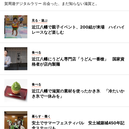
賀周遊デジタルラリー 出会った、まだ知らない滋賀と。
見る・遊ぶ
近江八幡で親子イベント、200組が来場 ハイハイ
レースなど楽しむ
食べる
近江八幡にうどん専門店「うどん一番槍」 国家資
格者が店内製麺
食べる
近江八幡で滋賀の素材を使ったかき氷 「冷たいか
き氷で一休みを」
暮らす・働く
安土でサマーフェスティバル 安土城築城450年記
念ステージも