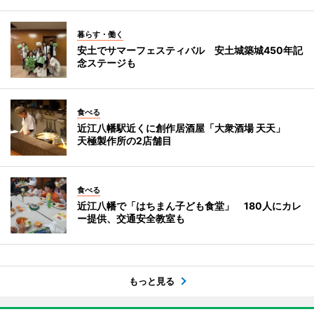
暮らす・働く
安土でサマーフェスティバル 安土城築城450年記
念ステージも
食べる
近江八幡駅近くに創作居酒屋「大衆酒場 天天」
天極製作所の2店舗目
食べる
近江八幡で「はちまん子ども食堂」 180人にカレ
ー提供、交通安全教室も
もっと見る