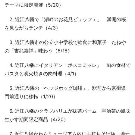
テーマに限定開催（5/20）
2. 近江八幡で「湖畔のお花見ビュッフェ」 満開の桜
を見ながらランチ（4/3）
3. 近江八幡市の公立小中学校で給食に和菓子 たねや
の「吉兆嘉祥」味わう（6/18）
4. 近江八幡にイタリアン「ボスコミッレ」 旬の食材で
パスタと炭火焼きの肉料理（4/1）
5. 近江八幡の「ヘッジホッグ珈琲」、駅前から京街道
門前通りに移転（1/20）
6. 近江八幡のクラブハリエが抹茶バーム 宇治茶の風味
生かす期間限定商品（4/20）
7. 近江八幡かわらミュージアム内に手打ちそば店 地元