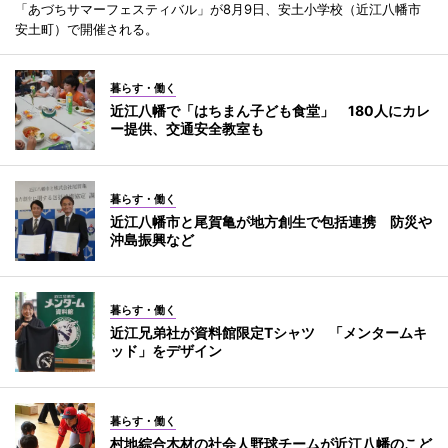
「あづちサマーフェスティバル」が8月9日、安土小学校（近江八幡市
安土町）で開催される。
暮らす・働く
近江八幡で「はちまん子ども食堂」 180人にカレ
ー提供、交通安全教室も
暮らす・働く
近江八幡市と尾賀亀が地方創生で包括連携 防災や
沖島振興など
暮らす・働く
近江兄弟社が資料館限定Tシャツ 「メンタームキ
ッド」をデザイン
暮らす・働く
村地綜合木材の社会人野球チームが近江八幡のこど