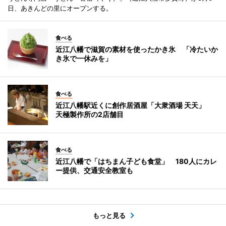
日、あきんどの里にオープンする。
食べる
近江八幡で滋賀の素材を使ったかき氷 「冷たいか
き氷で一休みを」
食べる
近江八幡駅近くに創作居酒屋「大衆酒場 天天」
天極製作所の2店舗目
食べる
近江八幡で「はちまん子ども食堂」 180人にカレ
ー提供、交通安全教室も
もっと見る