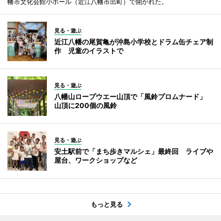
幡市文化会館小ホール（近江八幡市出町）で開かれた。
見る・遊ぶ
近江八幡の尾賀亀が沖島小学校とドラム缶チェア制
作 児童のイラストで
見る・遊ぶ
八幡山ロープウエー山頂で「風鈴プロムナード」
山頂に200個の風鈴
見る・遊ぶ
安土駅前で「まち歩きマルシェ」最終回 ライブや
屋台、ワークショップなど
もっと見る