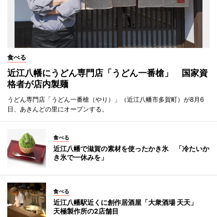
食べる
近江八幡にうどん専門店「うどん一番槍」 国家資
格者が店内製麺
うどん専門店「うどん一番槍（やり）」（近江八幡市多賀町）が8月6
日、あきんどの里にオープンする。
食べる
近江八幡で滋賀の素材を使ったかき氷 「冷たいか
き氷で一休みを」
食べる
近江八幡駅近くに創作居酒屋「大衆酒場 天天」
天極製作所の2店舗目