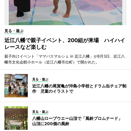
見る・遊ぶ
近江八幡で親子イベント、200組が来場 ハイハイ
レースなど楽しむ
親子向けイベント「ママパスマルシェ in 近江八幡」が8月3日、近江八
幡市文化会館小ホール（近江八幡市出町）で開かれた。
見る・遊ぶ
近江八幡の尾賀亀が沖島小学校とドラム缶チェア制
作 児童のイラストで
見る・遊ぶ
八幡山ロープウエー山頂で「風鈴プロムナード」
山頂に200個の風鈴