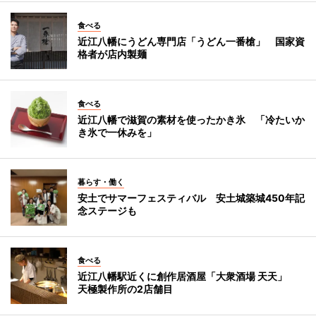
食べる
近江八幡にうどん専門店「うどん一番槍」 国家資
格者が店内製麺
食べる
近江八幡で滋賀の素材を使ったかき氷 「冷たいか
き氷で一休みを」
暮らす・働く
安土でサマーフェスティバル 安土城築城450年記
念ステージも
食べる
近江八幡駅近くに創作居酒屋「大衆酒場 天天」
天極製作所の2店舗目