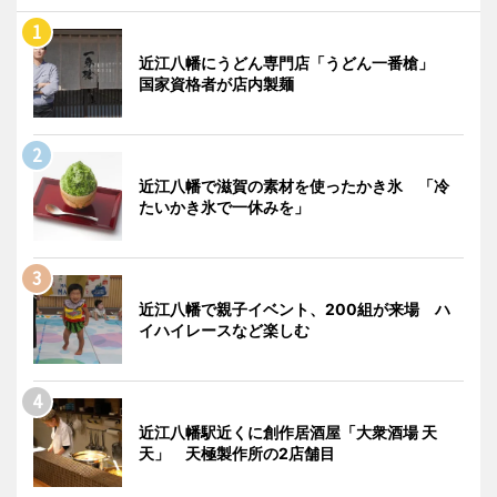
近江八幡にうどん専門店「うどん一番槍」
国家資格者が店内製麺
近江八幡で滋賀の素材を使ったかき氷 「冷
たいかき氷で一休みを」
近江八幡で親子イベント、200組が来場 ハ
イハイレースなど楽しむ
近江八幡駅近くに創作居酒屋「大衆酒場 天
天」 天極製作所の2店舗目