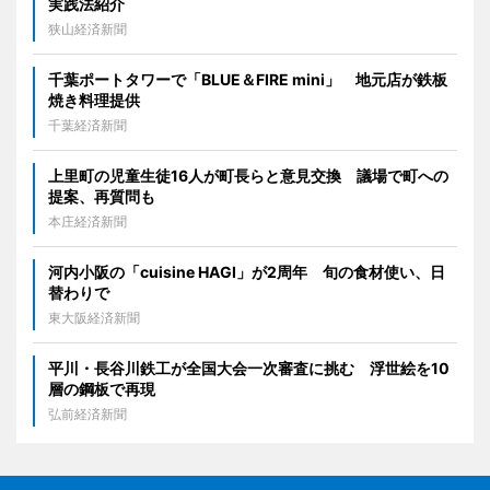
実践法紹介
狭山経済新聞
千葉ポートタワーで「BLUE＆FIRE mini」 地元店が鉄板
焼き料理提供
千葉経済新聞
上里町の児童生徒16人が町長らと意見交換 議場で町への
提案、再質問も
本庄経済新聞
河内小阪の「cuisine HAGI」が2周年 旬の食材使い、日
替わりで
東大阪経済新聞
平川・長谷川鉄工が全国大会一次審査に挑む 浮世絵を10
層の鋼板で再現
弘前経済新聞